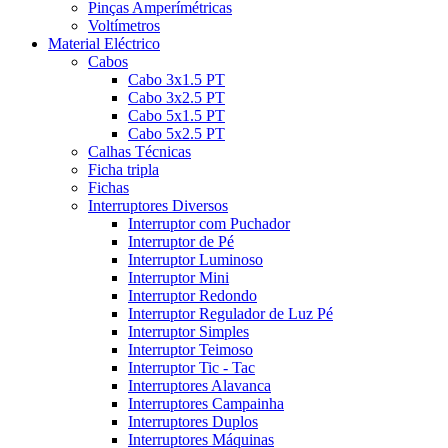
Pinças Amperímétricas
Voltímetros
Material Eléctrico
Cabos
Cabo 3x1.5 PT
Cabo 3x2.5 PT
Cabo 5x1.5 PT
Cabo 5x2.5 PT
Calhas Técnicas
Ficha tripla
Fichas
Interruptores Diversos
Interruptor com Puchador
Interruptor de Pé
Interruptor Luminoso
Interruptor Mini
Interruptor Redondo
Interruptor Regulador de Luz Pé
Interruptor Simples
Interruptor Teimoso
Interruptor Tic - Tac
Interruptores Alavanca
Interruptores Campainha
Interruptores Duplos
Interruptores Máquinas