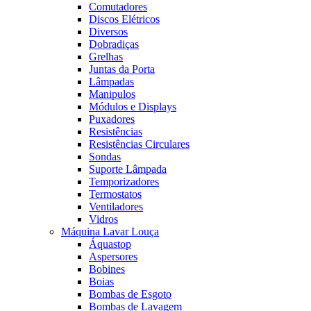
Comutadores
Discos Elétricos
Diversos
Dobradiças
Grelhas
Juntas da Porta
Lâmpadas
Manipulos
Módulos e Displays
Puxadores
Resistências
Resistências Circulares
Sondas
Suporte Lâmpada
Temporizadores
Termostatos
Ventiladores
Vidros
Máquina Lavar Louça
Áquastop
Aspersores
Bobines
Boias
Bombas de Esgoto
Bombas de Lavagem