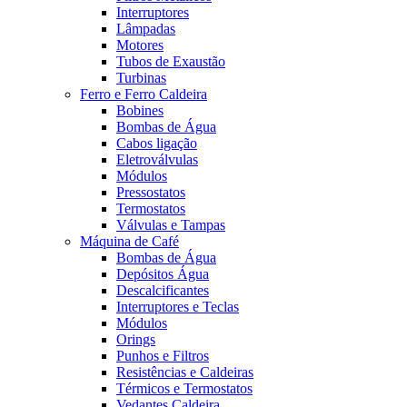
Interruptores
Lâmpadas
Motores
Tubos de Exaustão
Turbinas
Ferro e Ferro Caldeira
Bobines
Bombas de Água
Cabos ligação
Eletroválvulas
Módulos
Pressostatos
Termostatos
Válvulas e Tampas
Máquina de Café
Bombas de Água
Depósitos Água
Descalcificantes
Interruptores e Teclas
Módulos
Orings
Punhos e Filtros
Resistências e Caldeiras
Térmicos e Termostatos
Vedantes Caldeira