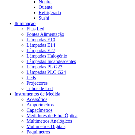
Neutra
Quente
Refrigerada
Sushi
Iluminação
Fitas Led
Fontes Alimentação
Lâmpadas E10
Lâmpadas E14
Lâmpadas E27
Lâmpadas Halogénio
Lâmpadas Incandescentes
Lâmpadas PL G23
Lâmpadas PLC G24
Leds
Projectores
Tubos de Led
Instrumentos de Medida
Acessórios
Amperímetros
Capacímetros
Medidores de Fibra Óptica
Multimetros Analógicos
Multimetros Digitais
Paquímetros