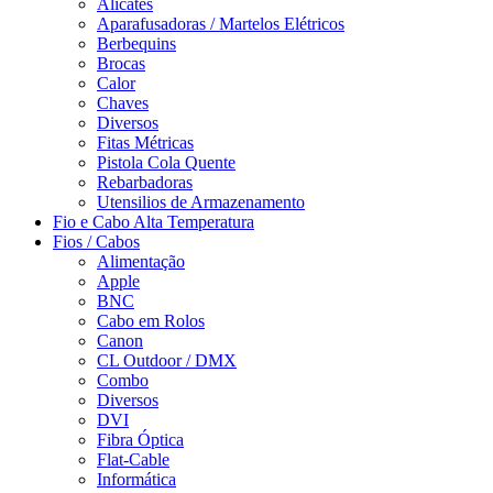
Alicates
Aparafusadoras / Martelos Elétricos
Berbequins
Brocas
Calor
Chaves
Diversos
Fitas Métricas
Pistola Cola Quente
Rebarbadoras
Utensilios de Armazenamento
Fio e Cabo Alta Temperatura
Fios / Cabos
Alimentação
Apple
BNC
Cabo em Rolos
Canon
CL Outdoor / DMX
Combo
Diversos
DVI
Fibra Óptica
Flat-Cable
Informática