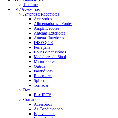
Telefone
TV / Avessórios
Antenas e Receptores
Acessórios
Alimentadores - Fontes
Amplificadores
Antenas Exteriores
Antenas Interiores
DISEQC´S
Ferragens
LNBs e Acessórios
Medidores de Sinal
Misturadores
Outros
Parabólicas
Receptores
Spliters
Tomadas
Box
Box IPTV
Comandos
Acessórios
Ar Condicionado
Equivalentes