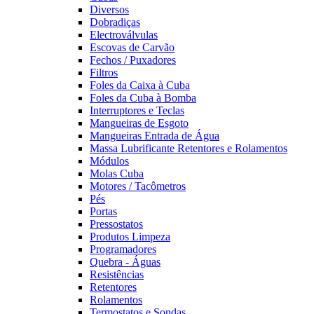
Diversos
Dobradiças
Electroválvulas
Escovas de Carvão
Fechos / Puxadores
Filtros
Foles da Caixa à Cuba
Foles da Cuba à Bomba
Interruptores e Teclas
Mangueiras de Esgoto
Mangueiras Entrada de Água
Massa Lubrificante Retentores e Rolamentos
Módulos
Molas Cuba
Motores / Tacômetros
Pés
Portas
Pressostatos
Produtos Limpeza
Programadores
Quebra - Águas
Resistências
Retentores
Rolamentos
Termostatos e Sondas