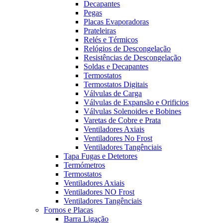
Decapantes
Pegas
Placas Evaporadoras
Prateleiras
Relés e Térmicos
Relógios de Descongelação
Resistências de Descongelação
Soldas e Decapantes
Termostatos
Termostatos Digitais
Válvulas de Carga
Válvulas de Expansão e Orificios
Válvulas Solenoides e Bobines
Varetas de Cobre e Prata
Ventiladores Axiais
Ventiladores No Frost
Ventiladores Tangênciais
Tapa Fugas e Detetores
Termómetros
Termostatos
Ventiladores Axiais
Ventiladores NO Frost
Ventiladores Tangênciais
Fornos e Placas
Barra Ligação