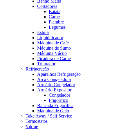
Banho Maria
Cortadores
Batata
Carne
Fiambre
Legumes
Estufa
Liquidificador
Máquina de Café
Máquina de Sumo
Máquina Vácuo
Picadora de Carne
Triturador
Refrigeração
Aparelhos Refrigeração
Arca Congeladora
Armário Congelador
Armário Expositor
Congelador
Frigorífico
Bancada Frigorífica
Máquina de Gelo
Take Away / Self Service
Termostatos
Vitrine