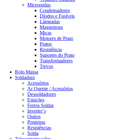
Microondas
Condensadores
Díodos e Fusíveis
Lâmpadas
Magnetrons
Micas
Motores de Prato
Pratos
Resistência
Suportes do Prato
Transformadores
Trevos
Rolo Massa
Soldadura
Acessórios
Ar Quente / Acessórios
Dessoldadores
Estações
Ferros Soldar
Inverter´s
Outros
Ponteiras
Resistências
Solda
Telecomunicações