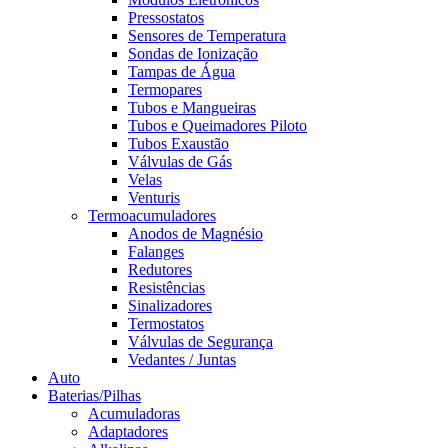
Pressostatos
Sensores de Temperatura
Sondas de Ionização
Tampas de Água
Termopares
Tubos e Mangueiras
Tubos e Queimadores Piloto
Tubos Exaustão
Válvulas de Gás
Velas
Venturis
Termoacumuladores
Anodos de Magnésio
Falanges
Redutores
Resistências
Sinalizadores
Termostatos
Válvulas de Segurança
Vedantes / Juntas
Auto
Baterias/Pilhas
Acumuladoras
Adaptadores