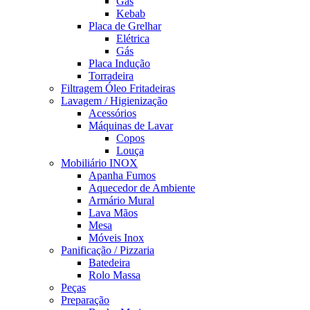
Gás
Kebab
Placa de Grelhar
Elétrica
Gás
Placa Indução
Torradeira
Filtragem Óleo Fritadeiras
Lavagem / Higienização
Acessórios
Máquinas de Lavar
Copos
Louça
Mobiliário INOX
Apanha Fumos
Aquecedor de Ambiente
Armário Mural
Lava Mãos
Mesa
Móveis Inox
Panificação / Pizzaria
Batedeira
Rolo Massa
Peças
Preparação