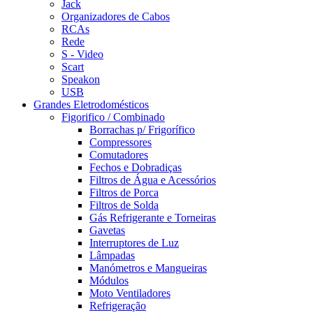
Jack
Organizadores de Cabos
RCAs
Rede
S - Video
Scart
Speakon
USB
Grandes Eletrodomésticos
Figorifico / Combinado
Borrachas p/ Frigorífico
Compressores
Comutadores
Fechos e Dobradiças
Filtros de Água e Acessórios
Filtros de Porca
Filtros de Solda
Gás Refrigerante e Torneiras
Gavetas
Interruptores de Luz
Lâmpadas
Manómetros e Mangueiras
Módulos
Moto Ventiladores
Refrigeração