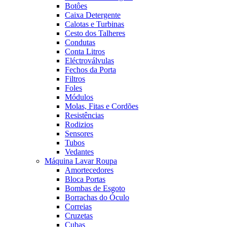
Botôes
Caixa Detergente
Calotas e Turbinas
Cesto dos Talheres
Condutas
Conta Litros
Eléctroválvulas
Fechos da Porta
Filtros
Foles
Módulos
Molas, Fitas e Cordões
Resistências
Rodizios
Sensores
Tubos
Vedantes
Máquina Lavar Roupa
Amortecedores
Bloca Portas
Bombas de Esgoto
Borrachas do Óculo
Correias
Cruzetas
Cubas