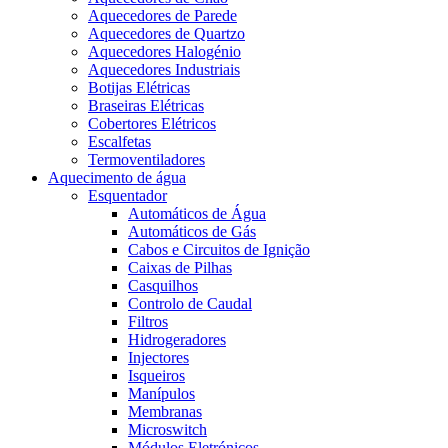
Aquecedores de Parede
Aquecedores de Quartzo
Aquecedores Halogénio
Aquecedores Industriais
Botijas Elétricas
Braseiras Elétricas
Cobertores Elétricos
Escalfetas
Termoventiladores
Aquecimento de água
Esquentador
Automáticos de Água
Automáticos de Gás
Cabos e Circuitos de Ignição
Caixas de Pilhas
Casquilhos
Controlo de Caudal
Filtros
Hidrogeradores
Injectores
Isqueiros
Manípulos
Membranas
Microswitch
Módulos Eletrónicos