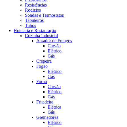
Resistências
Rodizios
Sondas e Termostatos
Tabuleiros
Tubos
Hotelaria e Restauração
Cozinha Industrial
Assador de Frangos
Carvão
Elétrico
Gás
Crepeira
Fogão
Elétrico
Gás
Forno
Carvão
Elétrico
Gás
Fritadeira
Elétrica
Gás
Grelhadores
Elétrico