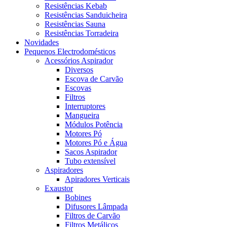
Resistências Kebab
Resistências Sanduicheira
Resistências Sauna
Resistências Torradeira
Novidades
Pequenos Electrodomésticos
Acessórios Aspirador
Diversos
Escova de Carvão
Escovas
Filtros
Interruptores
Mangueira
Módulos Potência
Motores Pó
Motores Pó e Água
Sacos Aspirador
Tubo extensível
Aspiradores
Apiradores Verticais
Exaustor
Bobines
Difusores Lâmpada
Filtros de Carvão
Filtros Metálicos