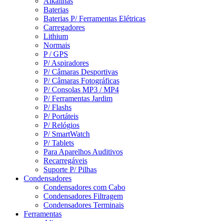
Alkalinas
Baterias
Baterias P/ Ferramentas Elétricas
Carregadores
Lithium
Normais
P / GPS
P/ Aspiradores
P/ Câmaras Desportivas
P/ Câmaras Fotográficas
P/ Consolas MP3 / MP4
P/ Ferramentas Jardim
P/ Flashs
P/ Portáteis
P/ Relógios
P/ SmartWatch
P/ Tablets
Para Aparelhos Auditivos
Recarregáveis
Suporte P/ Pilhas
Condensadores
Condensadores com Cabo
Condensadores Filtragem
Condensadores Terminais
Ferramentas