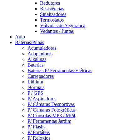
Redutores
Resistências
Sinalizadores
Termostatos
Válvulas de Segurança
Vedantes / Juntas
Auto
Baterias/Pilhas
Acumuladoras
Adaptadores
Alkalinas
Baterias
Baterias P/ Ferramentas Elétricas
Carregadores
Lithium
Normais
P / GPS
P/ Aspiradores
P/ Câmaras Desportivas
P/ Câmaras Fotográficas
P/ Consolas MP3 / MP4
P/ Ferramentas Jardim
P/ Flashs
P/ Portáteis
P/ Relógios