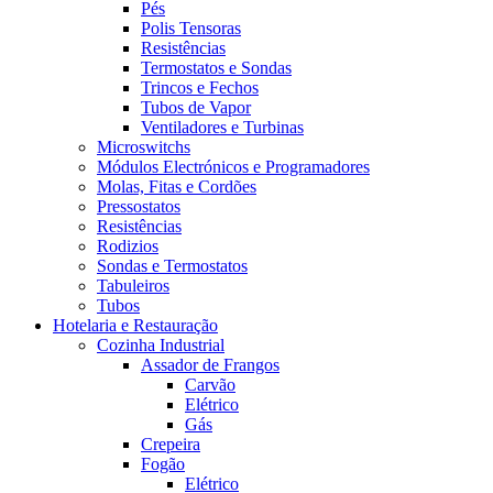
Pés
Polis Tensoras
Resistências
Termostatos e Sondas
Trincos e Fechos
Tubos de Vapor
Ventiladores e Turbinas
Microswitchs
Módulos Electrónicos e Programadores
Molas, Fitas e Cordões
Pressostatos
Resistências
Rodizios
Sondas e Termostatos
Tabuleiros
Tubos
Hotelaria e Restauração
Cozinha Industrial
Assador de Frangos
Carvão
Elétrico
Gás
Crepeira
Fogão
Elétrico