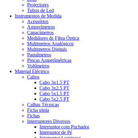
Projectores
Tubos de Led
Instrumentos de Medida
Acessórios
Amperímetros
Capacímetros
Medidores de Fibra Óptica
Multimetros Analógicos
Multimetros Digitais
Paquímetros
Pinças Amperímétricas
Voltímetros
Material Eléctrico
Cabos
Cabo 3x1.5 PT
Cabo 3x2.5 PT
Cabo 5x1.5 PT
Cabo 5x2.5 PT
Calhas Técnicas
Ficha tripla
Fichas
Interruptores Diversos
Interruptor com Puchador
Interruptor de Pé
Interruptor Luminoso