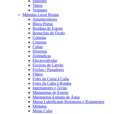
Sensores
Tubos
Vedantes
Máquina Lavar Roupa
Amortecedores
Bloca Portas
Bombas de Esgoto
Borrachas do Óculo
Correias
Cruzetas
Cubas
Diversos
Dobradiças
Electroválvulas
Escovas de Carvão
Fechos / Puxadores
Filtros
Foles da Caixa à Cuba
Foles da Cuba à Bomba
Interruptores e Teclas
Mangueiras de Esgoto
Mangueiras Entrada de Água
Massa Lubrificante Retentores e Rolamentos
Módulos
Molas Cuba