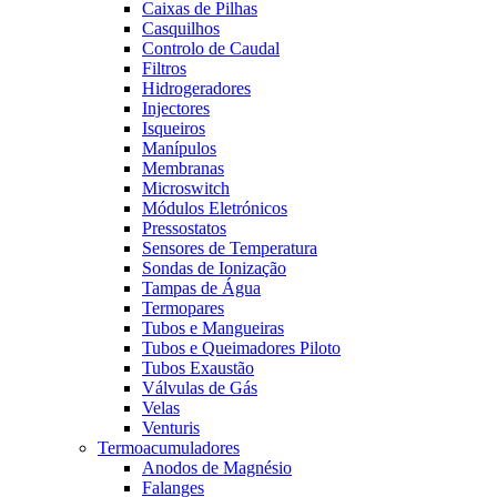
Caixas de Pilhas
Casquilhos
Controlo de Caudal
Filtros
Hidrogeradores
Injectores
Isqueiros
Manípulos
Membranas
Microswitch
Módulos Eletrónicos
Pressostatos
Sensores de Temperatura
Sondas de Ionização
Tampas de Água
Termopares
Tubos e Mangueiras
Tubos e Queimadores Piloto
Tubos Exaustão
Válvulas de Gás
Velas
Venturis
Termoacumuladores
Anodos de Magnésio
Falanges