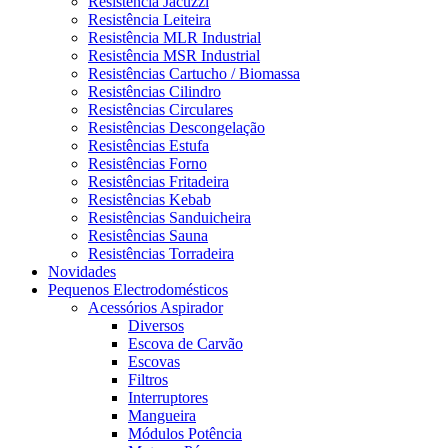
Resistência Jacuzzi
Resistência Leiteira
Resistência MLR Industrial
Resistência MSR Industrial
Resistências Cartucho / Biomassa
Resistências Cilindro
Resistências Circulares
Resistências Descongelação
Resistências Estufa
Resistências Forno
Resistências Fritadeira
Resistências Kebab
Resistências Sanduicheira
Resistências Sauna
Resistências Torradeira
Novidades
Pequenos Electrodomésticos
Acessórios Aspirador
Diversos
Escova de Carvão
Escovas
Filtros
Interruptores
Mangueira
Módulos Potência