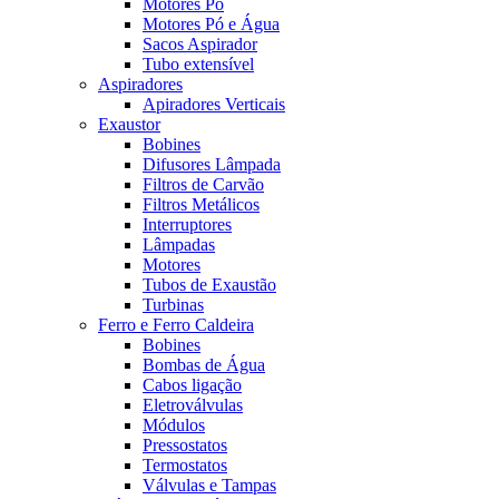
Motores Pó
Motores Pó e Água
Sacos Aspirador
Tubo extensível
Aspiradores
Apiradores Verticais
Exaustor
Bobines
Difusores Lâmpada
Filtros de Carvão
Filtros Metálicos
Interruptores
Lâmpadas
Motores
Tubos de Exaustão
Turbinas
Ferro e Ferro Caldeira
Bobines
Bombas de Água
Cabos ligação
Eletroválvulas
Módulos
Pressostatos
Termostatos
Válvulas e Tampas