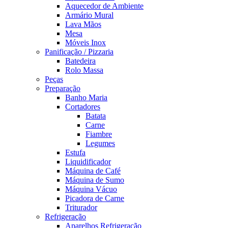
Aquecedor de Ambiente
Armário Mural
Lava Mãos
Mesa
Móveis Inox
Panificação / Pizzaria
Batedeira
Rolo Massa
Peças
Preparação
Banho Maria
Cortadores
Batata
Carne
Fiambre
Legumes
Estufa
Liquidificador
Máquina de Café
Máquina de Sumo
Máquina Vácuo
Picadora de Carne
Triturador
Refrigeração
Aparelhos Refrigeração