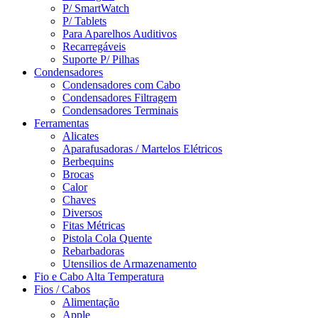
P/ SmartWatch
P/ Tablets
Para Aparelhos Auditivos
Recarregáveis
Suporte P/ Pilhas
Condensadores
Condensadores com Cabo
Condensadores Filtragem
Condensadores Terminais
Ferramentas
Alicates
Aparafusadoras / Martelos Elétricos
Berbequins
Brocas
Calor
Chaves
Diversos
Fitas Métricas
Pistola Cola Quente
Rebarbadoras
Utensilios de Armazenamento
Fio e Cabo Alta Temperatura
Fios / Cabos
Alimentação
Apple