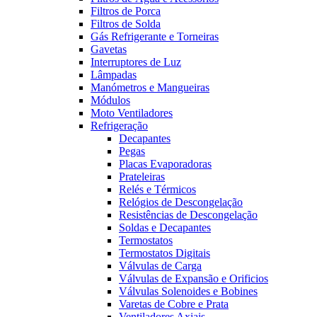
Filtros de Porca
Filtros de Solda
Gás Refrigerante e Torneiras
Gavetas
Interruptores de Luz
Lâmpadas
Manómetros e Mangueiras
Módulos
Moto Ventiladores
Refrigeração
Decapantes
Pegas
Placas Evaporadoras
Prateleiras
Relés e Térmicos
Relógios de Descongelação
Resistências de Descongelação
Soldas e Decapantes
Termostatos
Termostatos Digitais
Válvulas de Carga
Válvulas de Expansão e Orificios
Válvulas Solenoides e Bobines
Varetas de Cobre e Prata
Ventiladores Axiais