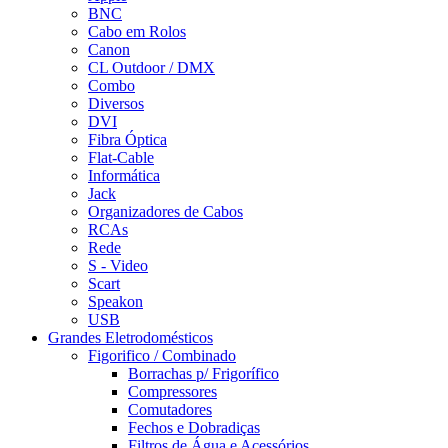
BNC
Cabo em Rolos
Canon
CL Outdoor / DMX
Combo
Diversos
DVI
Fibra Óptica
Flat-Cable
Informática
Jack
Organizadores de Cabos
RCAs
Rede
S - Video
Scart
Speakon
USB
Grandes Eletrodomésticos
Figorifico / Combinado
Borrachas p/ Frigorífico
Compressores
Comutadores
Fechos e Dobradiças
Filtros de Água e Acessórios