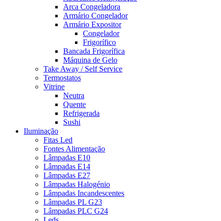
Arca Congeladora
Armário Congelador
Armário Expositor
Congelador
Frigorífico
Bancada Frigorífica
Máquina de Gelo
Take Away / Self Service
Termostatos
Vitrine
Neutra
Quente
Refrigerada
Sushi
Iluminação
Fitas Led
Fontes Alimentação
Lâmpadas E10
Lâmpadas E14
Lâmpadas E27
Lâmpadas Halogénio
Lâmpadas Incandescentes
Lâmpadas PL G23
Lâmpadas PLC G24
Leds