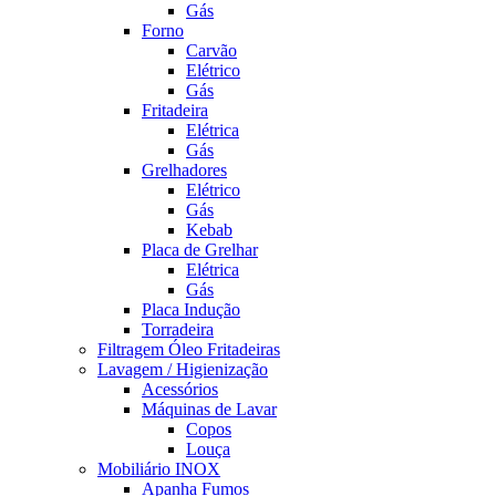
Gás
Forno
Carvão
Elétrico
Gás
Fritadeira
Elétrica
Gás
Grelhadores
Elétrico
Gás
Kebab
Placa de Grelhar
Elétrica
Gás
Placa Indução
Torradeira
Filtragem Óleo Fritadeiras
Lavagem / Higienização
Acessórios
Máquinas de Lavar
Copos
Louça
Mobiliário INOX
Apanha Fumos