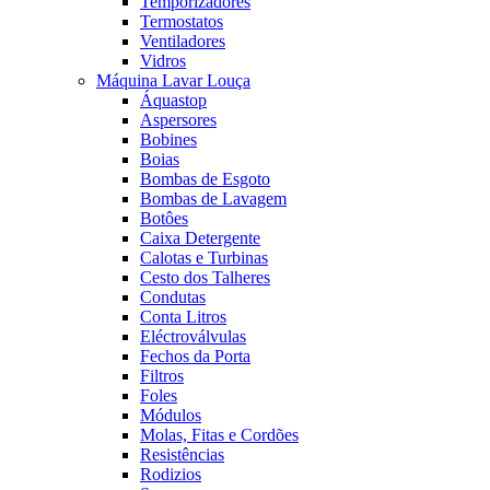
Temporizadores
Termostatos
Ventiladores
Vidros
Máquina Lavar Louça
Áquastop
Aspersores
Bobines
Boias
Bombas de Esgoto
Bombas de Lavagem
Botôes
Caixa Detergente
Calotas e Turbinas
Cesto dos Talheres
Condutas
Conta Litros
Eléctroválvulas
Fechos da Porta
Filtros
Foles
Módulos
Molas, Fitas e Cordões
Resistências
Rodizios