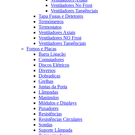
Ventiladores No Frost
Ventiladores Tangênciais
Tapa Fugas e Detetores
Termómetros
Termostatos
Ventiladores Axiais
Ventiladores NO Frost
Ventiladores Tangênciais
Fornos e Placas
Barra Ligação
Comutadores
Discos Elétricos
Diversos
Dobradiças
Grelhas
Juntas da Porta
Lâmpadas
Manipulos
Módulos e Displays
Puxadores
Resistências
Resistências Circulares
Sondas
Suporte Lâmpada