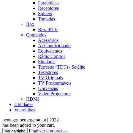
Parabólicas
Receptores
Spliters
Tomadas
Box
Box IPTV
Comandos
Acessórios
Ar Condicionado
Equivalentes
Rádio Control
Similares
Terrestre (TDT) / Satélite
Testadores
TV Originais
TV Programáveis
Universais
Video Projectores
HDMI
Utilidades
Ventoinhas
pentagonoemergente.pt | 2022
has been added to your cart.
Finalizar compras
Ver carrinho