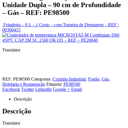
Unidade Dupla – 90 cm de Profundidade
– Gás – REF: PE98500
Fritadeira – 8 L – 1 Cesto – com Torneira de Drenagem – REF :
09300415
Combistato D60
450ºC CAP 2M SC.1560 OK105 – REF – PE20040
Translator
REF:
PE98500
Categorias:
Cozinha Industrial
,
Fogão
,
Gás
,
Hotelaria e Restauração
Etiqueta:
PE98500
Facebook
Twitter
LinkedIn
Google +
Email
Descrição
Descrição
Translator