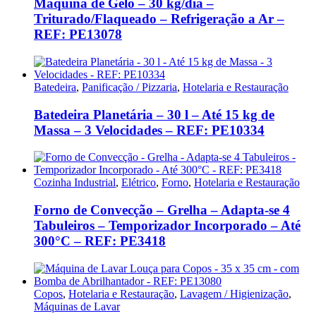
Máquina de Gelo – 30 kg/dia –
Triturado/Flaqueado – Refrigeração a Ar –
REF: PE13078
Batedeira
,
Panificação / Pizzaria
,
Hotelaria e Restauração
Batedeira Planetária – 30 l – Até 15 kg de
Massa – 3 Velocidades – REF: PE10334
Cozinha Industrial
,
Elétrico
,
Forno
,
Hotelaria e Restauração
Forno de Convecção – Grelha – Adapta-se 4
Tabuleiros – Temporizador Incorporado – Até
300°C – REF: PE3418
Copos
,
Hotelaria e Restauração
,
Lavagem / Higienização
,
Máquinas de Lavar