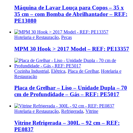
Máquina de Lavar Louça para Copos – 35 x
35 cm – com Bomba de Abrilhantador – REF:
PE13080
Hotelaria e Restauração
,
Peças
MPM 30 Hook > 2017 Model – REF: PE13357
Cozinha Industrial
,
Elétrica
,
Placa de Grelhar
,
Hotelaria e
Restauração
Placa de Grelhar – Liso – Unidade Dupla – 70
cm de Profundidade – Gás – REF: PE5017
Hotelaria e Restauração
,
Refrigerada
,
Vitrine
Vitrine Refrigerada – 300L – 92 cm – REF:
PE0837